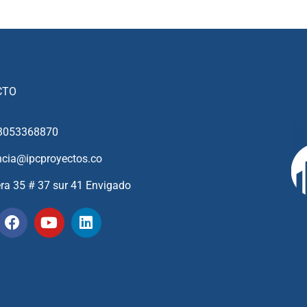
CTO
3053368870
ncia@ipcproyectos.co
era 35 # 37 sur 41 Envigado