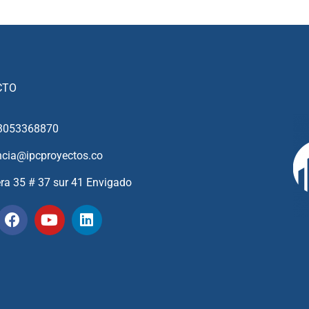
CTO
3053368870
ncia@ipcproyectos.co
era 35 # 37 sur 41 Envigado