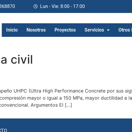
368870
Lun - Vie: 8:00 - 17:00
Inicio
Nosotros
Proyectos
Servicios
Otros 
a civil
mpeño UHPC (Ultra High Performance Concrete por sus sigl
a compresión mayor o igual a 150 MPa, mayor ductilidad a l
convencional. Argumentos El […]
CTO