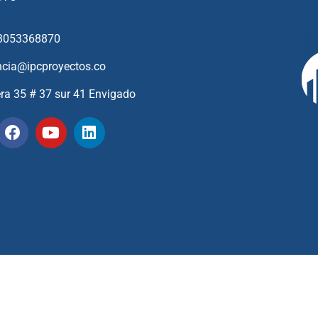
3053368870
ncia@ipcproyectos.co
era 35 # 37 sur 41 Envigado