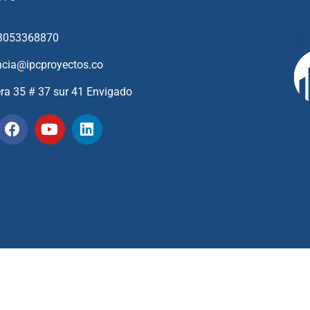
3053368870
ncia@ipcproyectos.co
era 35 # 37 sur 41 Envigado