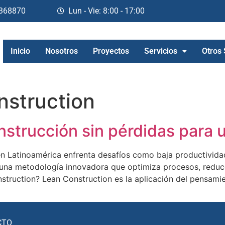
368870
Lun - Vie: 8:00 - 17:00
Inicio
Nosotros
Proyectos
Servicios
Otros 
nstruction
strucción sin pérdidas para u
en Latinoamérica enfrenta desafíos como baja productividad,
una metodología innovadora que optimiza procesos, reduce
truction? Lean Construction es la aplicación del pensamie
CTO